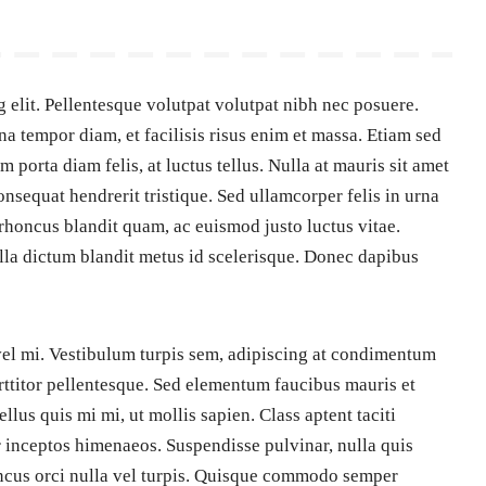
 elit. Pellentesque volutpat volutpat nibh nec posuere.
a tempor diam, et facilisis risus enim et massa. Etiam sed
porta diam felis, at luctus tellus. Nulla at mauris sit amet
onsequat hendrerit tristique. Sed ullamcorper felis in urna
honcus blandit quam, ac euismod justo luctus vitae.
ulla dictum blandit metus id scelerisque. Donec dapibus
 vel mi. Vestibulum turpis sem, adipiscing at condimentum
orttitor pellentesque. Sed elementum faucibus mauris et
llus quis mi mi, ut mollis sapien. Class aptent taciti
r inceptos himenaeos. Suspendisse pulvinar, nulla quis
oncus orci nulla vel turpis. Quisque commodo semper