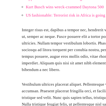
Kurt Busch wins wreck-crammed Daytona 500
US fashionable: Terrorist risk in Africa is goi
Integer risus est, dapibus a tempor nec, hendrerit
ut, semper ac neque. Fusce posuere elit a tortor p
ultricies. Nullam tempor vestibulum lobortis. Phase
sociosqu ad litora torquent per conubia nostra, pe
tempus posuere, augue eros mollis odio, vitae rh
imperdiet. Aliquam quis nisi sit amet nibh element
bibendum a nec libero.
Vestibulum ultrices placerat aliquet. Pellentesque
accumsan. Praesent placerat fringilla orci, et facili
tristique sed velit. Nunc quis sapien tellus, tristiq
Nulla tristique feugiat felis, ut pellentesque nisl 