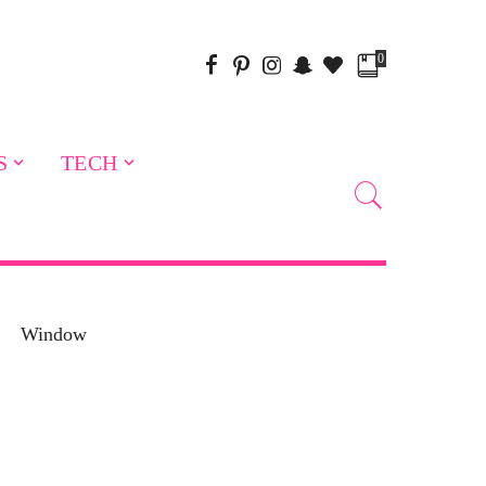
0
S
TECH
Window