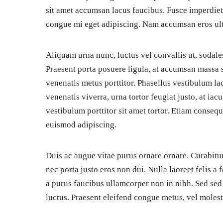
sit amet accumsan lacus faucibus. Fusce imperdie
congue mi eget adipiscing. Nam accumsan eros ultri
Aliquam urna nunc, luctus vel convallis ut, sodales 
Praesent porta posuere ligula, at accumsan massa s
venenatis metus porttitor. Phasellus vestibulum lac
venenatis viverra, urna tortor feugiat justo, at iacul
vestibulum porttitor sit amet tortor. Etiam consequ
euismod adipiscing.
Duis ac augue vitae purus ornare ornare. Curabitur
nec porta justo eros non dui. Nulla laoreet felis a 
a purus faucibus ullamcorper non in nibh. Sed se
luctus. Praesent eleifend congue metus, vel molest