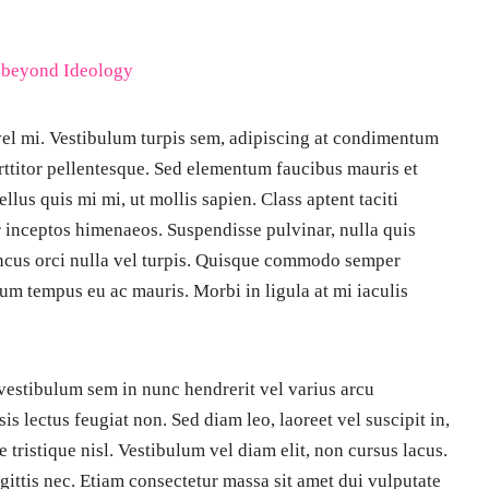
ng beyond Ideology
 vel mi. Vestibulum turpis sem, adipiscing at condimentum
orttitor pellentesque. Sed elementum faucibus mauris et
llus quis mi mi, ut mollis sapien. Class aptent taciti
r inceptos himenaeos. Suspendisse pulvinar, nulla quis
oncus orci nulla vel turpis. Quisque commodo semper
um tempus eu ac mauris. Morbi in ligula at mi iaculis
 vestibulum sem in nunc hendrerit vel varius arcu
sis lectus feugiat non. Sed diam leo, laoreet vel suscipit in,
ue tristique nisl. Vestibulum vel diam elit, non cursus lacus.
sagittis nec. Etiam consectetur massa sit amet dui vulputate