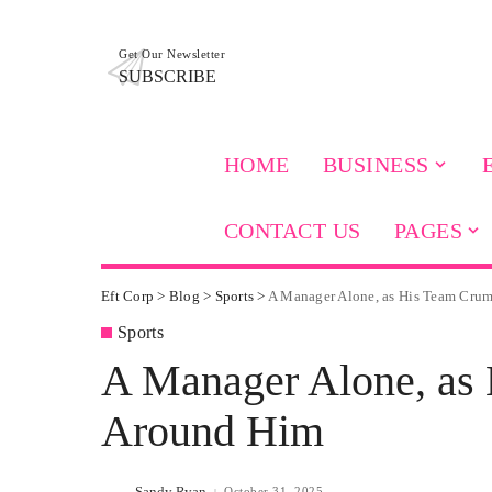
Get Our Newsletter
SUBSCRIBE
HOME
BUSINESS
CONTACT US
PAGES
Eft Corp
>
Blog
>
Sports
>
A Manager Alone, as His Team Cru
Sports
A Manager Alone, as
Around Him
Sandy Ryan
October 31, 2025