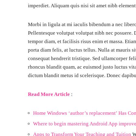
imperdiet. Aliquam quis nisi sit amet nibh elemen
Morbi in ligula at mi iaculis bibendum a nec liber
Pellentesque volutpat volutpat nibh nec posuere. 
tempor diam, et facilisis risus enim et massa. Et
porta diam felis, at luctus tellus. Nulla at mauris 
consequat hendrerit tristique. Sed ullamcorper fe
rhoncus blandit quam, ac euismod justo luctus vita
dictum blandit metus id scelerisque. Donec dapibu
Read More Article
:
Home Windows ‘author’s replacement’ Has Com
Where to begin mastering Android App improv
Apps to Transform Your Teaching and Tuition
W