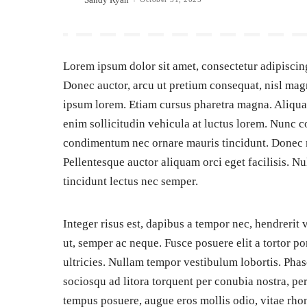
Posted
by
Lorem ipsum dolor sit amet, consectetur adipiscing
Donec auctor, arcu ut pretium consequat, nisl magn
ipsum lorem. Etiam cursus pharetra magna. Aliquam 
enim sollicitudin vehicula at luctus lorem. Nunc c
condimentum nec ornare mauris tincidunt. Donec r
Pellentesque auctor aliquam orci eget facilisis. N
tincidunt lectus nec semper.
Integer risus est, dapibus a tempor nec, hendrerit
ut, semper ac neque. Fusce posuere elit a tortor p
ultricies. Nullam tempor vestibulum lobortis. Phase
sociosqu ad litora torquent per conubia nostra, pe
tempus posuere, augue eros mollis odio, vitae rh