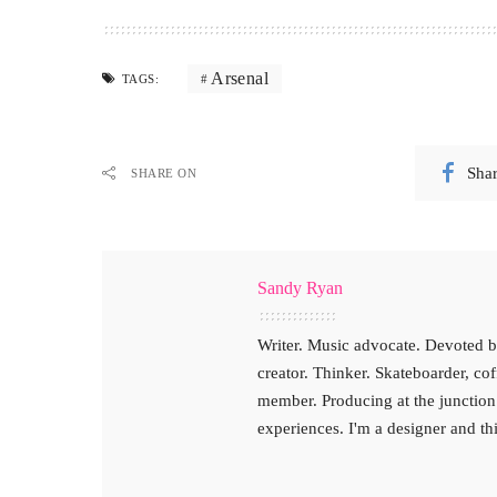
Arsenal
TAGS:
Sha
SHARE ON
Sandy Ryan
Writer. Music advocate. Devoted ba
creator. Thinker. Skateboarder, co
member. Producing at the junction
experiences. I'm a designer and th