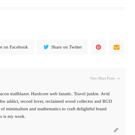
re on Facebook
Share on Twitter
View More Posts
con trailblazer. Hardcore web fanatic. Travel junkie. Avid
ffee addict, record lover, reclaimed wood collector and RGD
 of minimalism and mathematics to craft delightful brand
is is my work.