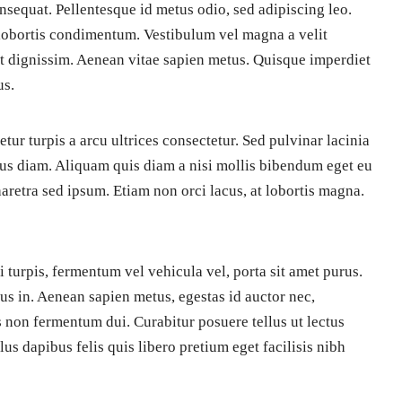
sequat. Pellentesque id metus odio, sed adipiscing leo.
 lobortis condimentum. Vestibulum vel magna a velit
ut dignissim. Aenean vitae sapien metus. Quisque imperdiet
us.
tur turpis a arcu ultrices consectetur. Sed pulvinar lacinia
bus diam. Aliquam quis diam a nisi mollis bibendum eget eu
haretra sed ipsum. Etiam non orci lacus, at lobortis magna.
si turpis, fermentum vel vehicula vel, porta sit amet purus.
rius in. Aenean sapien metus, egestas id auctor nec,
 non fermentum dui. Curabitur posuere tellus ut lectus
lus dapibus felis quis libero pretium eget facilisis nibh